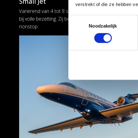
Small Jet
verstrekt of die ze hebben v
Variërend van 4 tot 8 stoelen aan boord, hebben de Sma
bij volle bezetting. Zij bereiken daarbij alle bestemmi
Toestemmingsselectie
nonstop.
Noodzakelijk