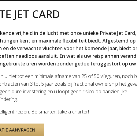
TE JET CARD
kende vrijheid in de lucht met onze unieke Private Jet Card,
chtingen kent en maximale flexibiliteit biedt. Afgestemd op
n en de verwachte vluchten voor het komende jaar, biedt o
eften naadloos aansluit. En wat als uw reisplannen veran
ngebruikte uren worden zonder gedoe teruggestort op uw 
ten u niet tot een minimale afname van 25 of 50 vlieguren, noch 
ntracten van 3 tot 5 jaar zoals bij fractional ownership het geval
 geen dure investering en u loopt geen risico op aanzienlijke
ndering.
elligent reizen. Be smarter, take a charter!
ATIE AANVRAGEN