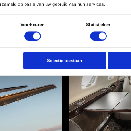
erzameld op basis van uw gebruik van hun services.
ll Jets een erg gunstige prijs
ngen op het Europese continent
Voorkeuren
Statistieken
Selectie toestaan