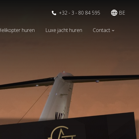
+32 - 3 - 80 84 595
BE
elikopter huren
Luxe jacht huren
Contact