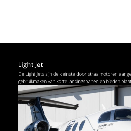
Light Jet
De Light Jets zijn de kleinste door straalmotoren aange
gebruikmaken van korte landingsbanen en bieden plaa