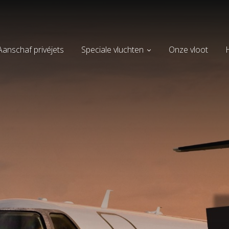
Aanschaf privéjets
Speciale vluchten
Onze vloot
H