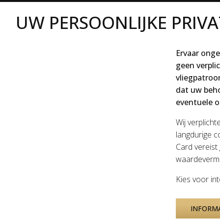
UW PERSOONLIJKE PRIVA
Ervaar onge
geen verpli
vliegpatroo
dat uw beho
eventuele o
Wij verplich
langdurige co
Card vereist
waardevermi
Kies voor int
INFORM