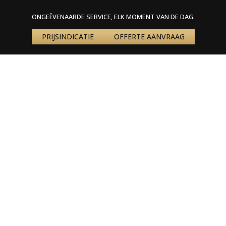
ONGEËVENAARDE SERVICE, ELK MOMENT VAN DE DAG.
PRIJSINDICATIE
OFFERTE AANVRAAG
Home
»
Nieuws
»
Wat kost het huren van een vliegtuig voor een groepsreis?
WAT KOST HET HUREN VAN EEN
VLIEGTUIG
VOOR EEN GROEPSREIS?
Het huren van een vliegtuig voor een groepsreis is vaak
duurder dan lijndienst maar dat zal voor u geen verrassing
zijn.
Echter door de vele voordelen prefereren velen een eigen
vliegtuig boven lijndienst:
Het vliegtuig is exclusief voor uw groep gereserveerd
U vertrekt vanaf de luchthaven naar keuze
Direct naar elk gewenste bestemming
Op de door u gewenste tijden