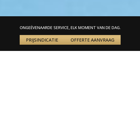
ONGEËVENAARDE SERVICE, ELK MOMENT VAN DE DAG.
PRIJSINDICATIE
OFFERTE AANVRAAG
Home
»
Nieuws
»
Onze soorten privéjets uitgelicht
SOORTEN PRIVÉJETS
Onze soorten privéjets uitgelicht
In de wereld van privéjet reizen is er een overvloed aan
keuzes als het gaat om het selecteren van het perfecte
vliegtuig voor uw reisbehoeften. Wij begrijpen dat elke reis
uniek is, daarom bieden wij een breed scala aan privéjets
aan die variëren in grootte, capaciteit en prestaties. Zo is er
altijd een privéjet voor elke gelegenheid die voldoet aan uw
wensen. Wij vertellen u graag meer over onze vloot tijdens
een kopje koffie. Hier lichten we alvast een aantal