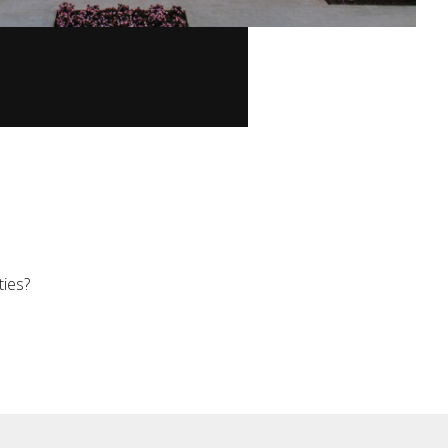
ties?