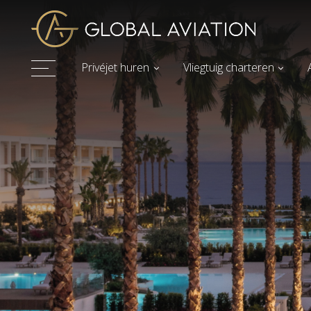
Privéjet huren
Vliegtuig charteren