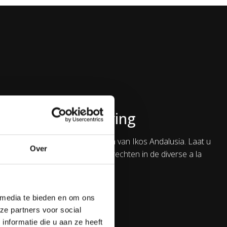
rblijf – een beleving
a wacht het verfijnde resortleven van Ikos Andalusia. Laat u
Over
eniet van Michelin waardige gerechten in de diverse a la
service op het hoogste niveau
 media te bieden en om ons
ze partners voor social
nformatie die u aan ze heeft