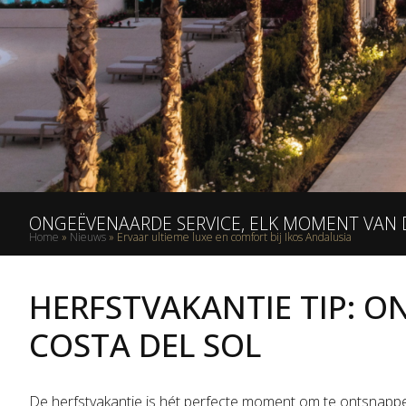
ONGEËVENAARDE SERVICE, ELK MOMENT VAN 
Home
»
Nieuws
»
Ervaar ultieme luxe en comfort bij Ikos Andalusia
HERFSTVAKANTIE TIP: 
COSTA DEL SOL
De herfstvakantie is hét perfecte moment om te ontsnappen