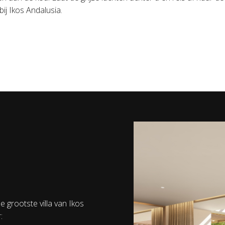
ij Ikos Andalusia.
e grootste villa van Ikos
: