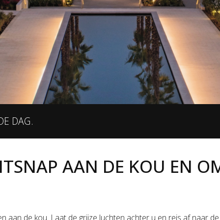
DE DAG.
ONTSNAP AAN DE KOU EN O
 aan de kou. Laat de grijze luchten achter u en reis af naar d