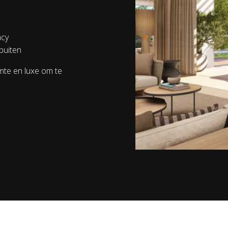
acy
buiten
uimte en luxe om te