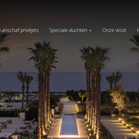
Aanschaf privéjets
Speciale vluchten
Onze vloot
H