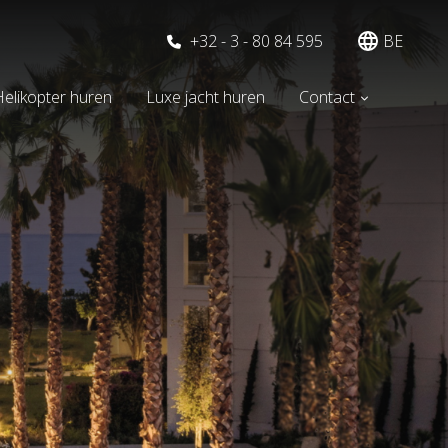
+32 - 3 - 80 84 595
BE
elikopter huren
Luxe jacht huren
Contact