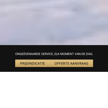
ONGEËVENAARDE SERVICE, ELK MOMENT VAN DE DAG.
PRIJSINDICATIE
OFFERTE AANVRAAG
Home
»
Nieuws
»
Aankoop privéjet – De voordelen en service van Global
Aviation
AANKOOP PRIVÉJET –
DE VOORDELEN
EN SERVICE VAN GLOBAL AVIATION
Een weekendje Cannes, dagje shoppen in Berlijn of in een
paar dagen op en neer naar New York. Met een eigen