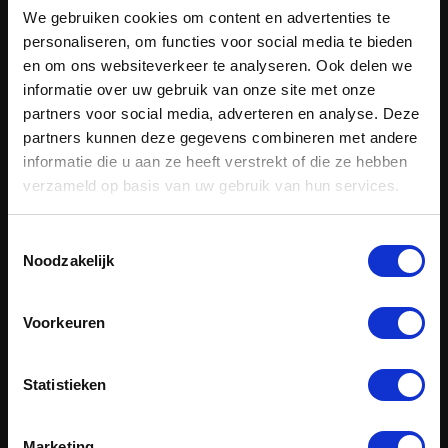
Nieuws
We gebruiken cookies om content en advertenties te
personaliseren, om functies voor social media te bieden
Brochures
en om ons websiteverkeer te analyseren. Ook delen we
FAQ
informatie over uw gebruik van onze site met onze
Privacy policy
partners voor social media, adverteren en analyse. Deze
Disclaimer
partners kunnen deze gegevens combineren met andere
informatie die u aan ze heeft verstrekt of die ze hebben
verzameld op basis van uw gebruik van hun services.
Global Yacht Charter
Toestemmingsselectie
Charter de mooiste jachten wereldwijd via ons zusterbedrijf
Noodzakelijk
Global Yacht Charter
Voorkeuren
Statistieken
Marketing