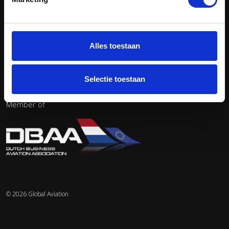
Neem contact op
Offerte
Snelle prijsindicatie
Alles toestaan
Tel:
+32 380 845 95
Email:
info@globalaviation.be
Selectie toestaan
Member of
© 2026 Global Aviation